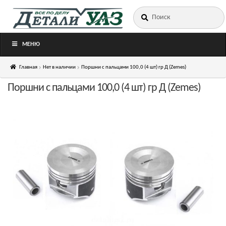
Искать:
Перейти
Перейти
к
к
навигации
содержимому
МЕНЮ
Главная
Нет в наличии
Поршни с пальцами 100,0 (4 шт) гр Д (Zemes)
Поршни с пальцами 100,0 (4 шт) гр Д (Zemes)