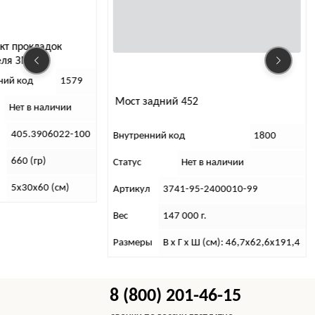
Форс
ладок
элек
SIEME
льная
Внутр
1579
Евро-
Мост задний 452
Статус
 наличии
Артик
3906022-100
Внутренний код
1800
Вес
гр)
Статус
Нет в наличии
Разме
60 (см)
Артикул
3741-95-2400010-99
Вес
147 000 г.
Размеры
В х Г х Ш (см): 46,7х62,6х191,4
8 (800) 201-46-15