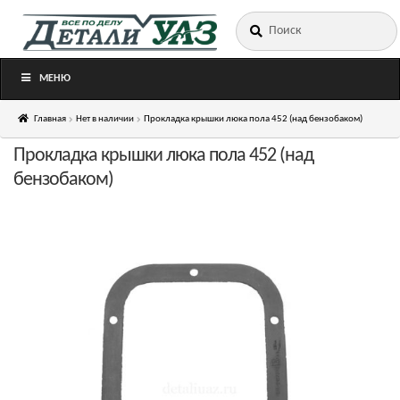
Искать:
Перейти
Перейти
к
к
навигации
содержимому
МЕНЮ
Главная
Нет в наличии
Прокладка крышки люка пола 452 (над бензобаком)
Прокладка крышки люка пола 452 (над
бензобаком)