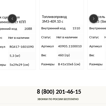
Топливопровод
Дроссель ЗМЗ-
пления
ЗМЗ-409.10 с
40525 (Siemens
й 4-ст КПП
форсунками ЕВРО-4 (0
Riginal)
Внутренний код
1510
Внутренний код
й код
2088
280 151 256)
Статус
Нет в наличии
Статус
Нет в 
Нет в наличии
Артикул
40905.1100010
Артикул
4062
RG417-1601090
Вес
460 (гр)
Вес
820 (
5,3 (кг)
Размеры
В 41х10х6 (см)
Размеры
10х14
5х29х29 (см)
8 (800) 201-46-15
ЗВОНКИ ПО РОССИИ БЕСПЛАТНО