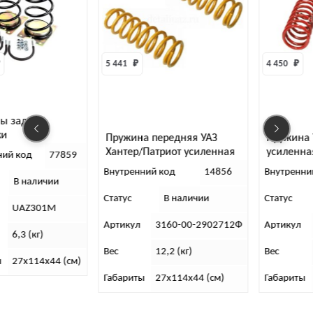
5 441 
₽
4 450 
₽
Пружина передняя УАЗ
Пружина УАЗ передняя
З
Хантер/Патриот усиленная
усиленная+30 мм “Фоб
59
ер
+50 мм “Фобос” (к-т 2 шт)
(к-т 2 шт)
Внутренний код
14856
Внутренний код
15
ый
Статус
В наличии
Статус
В наличии
Артикул
3160-00-2902712Ф
Артикул
3160-00-290
Вес
12,2 (кг)
Вес
10 (кг)
см)
Габариты
27х114х44 (см)
Габариты
42х27х27 (см)