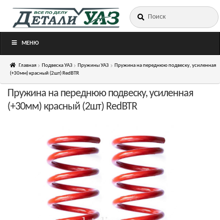
Искать:
Перейти
Перейти
к
к
навигации
содержимому
МЕНЮ
Главная
Подвеска УАЗ
Пружины УАЗ
Пружина на переднюю подвеску, усиленная
(+30мм) красный (2шт) RedBTR
Пружина на переднюю подвеску, усиленная
(+30мм) красный (2шт) RedBTR