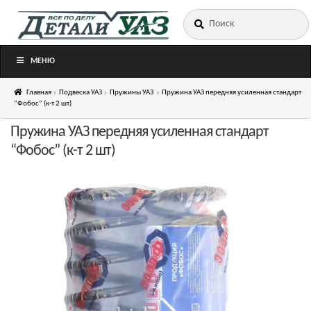
Искать:
Перейти
Перейти
к
к
навигации
содержимому
МЕНЮ
Главная
Подвеска УАЗ
Пружины УАЗ
Пружина УАЗ передняя усиленная стандарт
“Фобос” (к-т 2 шт)
Пружина УАЗ передняя усиленная стандарт
“Фобос” (к-т 2 шт)