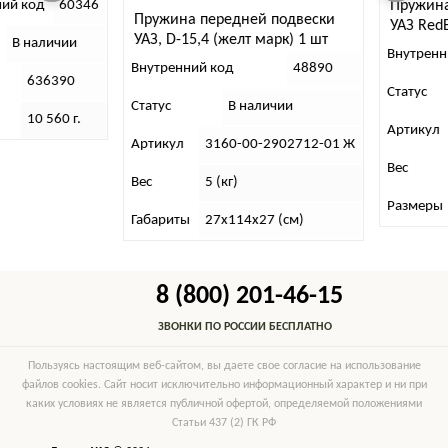
 код
60346
Пружина п
Пружина передней подвески
УАЗ RedBTR
УАЗ, D-15,4 (желт марк) 1 шт
 наличии
Внутренний 
Внутренний код
48890
636390
Статус
Статус
В наличии
10 560 г.
Артикул
6
Артикул
3160-00-2902712-01 Ж
Вес
9
Вес
5 (кг)
Размеры
В
Габариты
27х114х27 (см)
8 (800) 201-46-15
ЗВОНКИ ПО РОССИИ БЕСПЛАТНО
Пользуясь настоящим веб-сайтом, вы даете свое согласие на использование
файлов cookies. Сайт носит исключительно информационный характер и ни при
каких условиях не является публичной офертой, определяемой положениями
Статьи 437 (2) ГК РФ