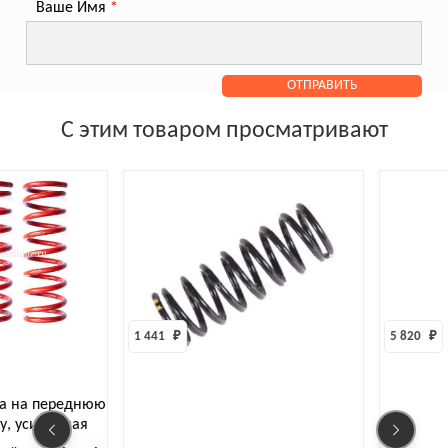
Ваше Имя
*
С этим товаром просматривают
1 441 
₽
5 820 
₽
на переднюю
усиленная
расный (2шт)