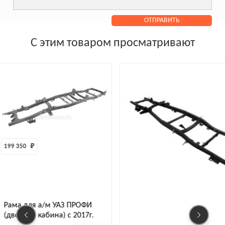
С этим товаром просматривают
199 350 
₽
Рама для а/м УАЗ ПРОФИ
(двойная кабина) с 2017г.