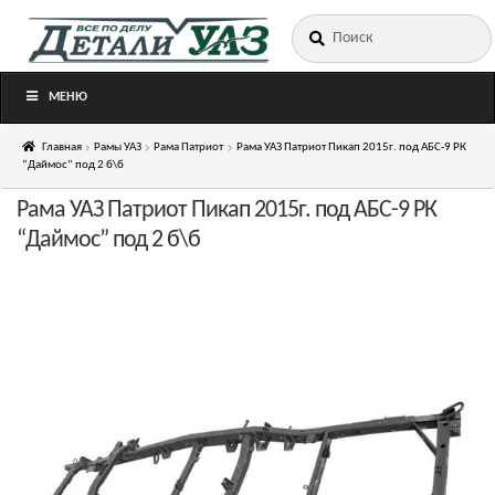
Искать:
Перейти
Перейти
к
к
навигации
содержимому
МЕНЮ
Главная
Рамы УАЗ
Рама Патриот
Рама УАЗ Патриот Пикап 2015г. под АБС-9 РК
“Даймос” под 2 б\б
Рама УАЗ Патриот Пикап 2015г. под АБС-9 РК
“Даймос” под 2 б\б