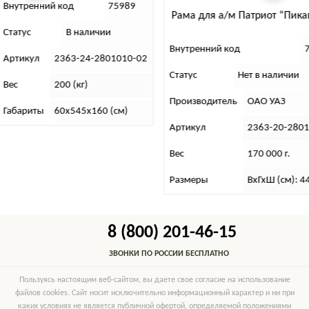
Внутренний код
75989
Рама для а/м Патриот “Пикап”
Статус
В наличии
Внутренний код
7
Артикул
2363-24-2801010-02
Статус
Нет в наличии
Вес
200 (кг)
Производитель
ОАО УАЗ
Габариты
60х545х160 (см)
Артикул
2363-20-28010
Вес
170 000 г.
Размеры
ВхГхШ (см): 4
8 (800) 201-46-15
ЗВОНКИ ПО РОССИИ БЕСПЛАТНО
Пользуясь настоящим веб-сайтом, вы даете свое согласие на использование
файлов cookies. Сайт носит исключительно информационный характер и ни при
каких условиях не является публичной офертой, определяемой положениями