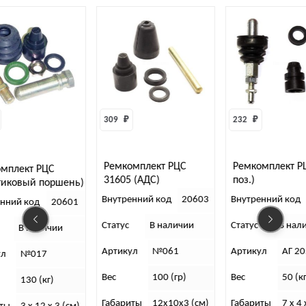
309 
₽
232 
₽
Ремкомплект РЦС
Ремкомплект РЦС (6
ЦС
31605 (АДС)
поз.)
поршень)
АВТОГИДРАВЛИКА
Внутренний код
20603
Внутренний код
20599
20601
Статус
В наличии
Статус
В наличии
ичии
Артикул
№061
Артикул
АГ 20599
7
Вес
100 (гр)
Вес
50 (кг)
кг)
Габариты
12х10х3 (см)
Габариты
7 x 4 x 4 (см)