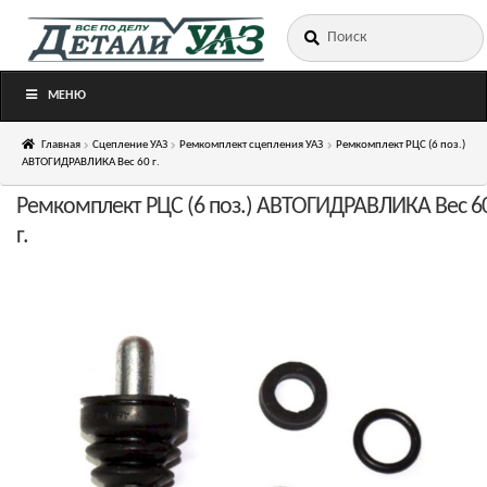
Искать:
Перейти
Перейти
к
к
навигации
содержимому
МЕНЮ
Главная
Сцепление УАЗ
Ремкомплект сцепления УАЗ
Ремкомплект РЦС (6 поз.)
АВТОГИДРАВЛИКА Вес 60 г.
Ремкомплект РЦС (6 поз.) АВТОГИДРАВЛИКА Вес 6
г.