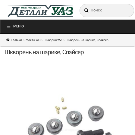
Искать:
Перейти
Перейти
к
к
навигации
содержимому
МЕНЮ
Главная
Мосты УАЗ
Шкворня УАЗ
Шкворень на шарике, Спайсер
Шкворень на шарике, Спайсер