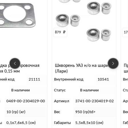
879 
₽
17 
₽
я
Шкворень УАЗ н/о на шариках
Прокладка регулиров
(Лари)
шкворня 0,1 мм
1
Внутренний код
10541
Внутренний код
Статус
В наличии
Статус
В наличи
-00
Артикул
3741-00-2304019-02
Артикул
0469-00-23
Вес
950 (гр)td>
Вес
2 (гр)
Габариты
5,5х8,5х10 (см)
Габариты
0,1х7,6х6,5 