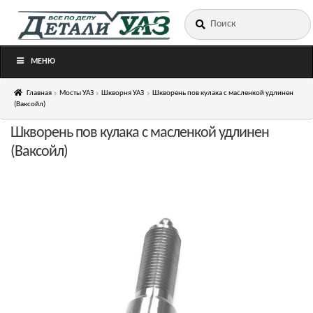
Искать:
Перейти
Перейти
к
к
навигации
содержимому
МЕНЮ
Главная
Мосты УАЗ
Шкворня УАЗ
Шкворень пов кулака с масленкой удлинен
(Ваксойл)
Шкворень пов кулака с масленкой удлинен
(Ваксойл)