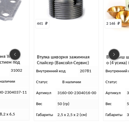
441 
₽
2 146 
₽
Втулка шкворня зажимная
Вкладыш шкворня (бронза) с
Спайсер (Ваксойл-Сервис)
о (4 усика) (Ваксойл-Сервис)
Внутренний код
20781
Внутренний код
20763
Статус
В наличии
Статус
В наличии
Артикул
3160-00-2304016-00
Артикул
3160-00-2304013-0
Вес
50 (гр)
Вес
50 (кг)
Габариты
2,5 x 2,5 x 2 (см)
Габариты
3 x 3 x 5 (см)