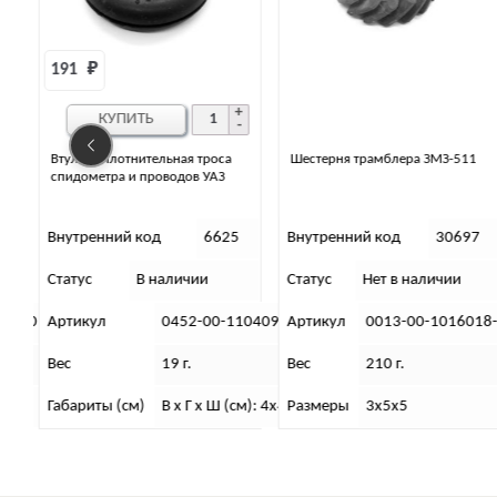
Шестерня трамблера ЗМЗ-511
Пластина контактная сигнала
рулевого колеса
5
Внутренний код
30697
Внутренний код
5966
Статус
Нет в наличии
Статус
Нет в наличии
104091-00
Артикул
0013-00-1016018-10
Артикул
0469-00-372
Вес
210 г.
Вес
400 г.
см): 4х4,7х12
Размеры
3х5х5
Габариты (см)
В х Г х Ш (см)