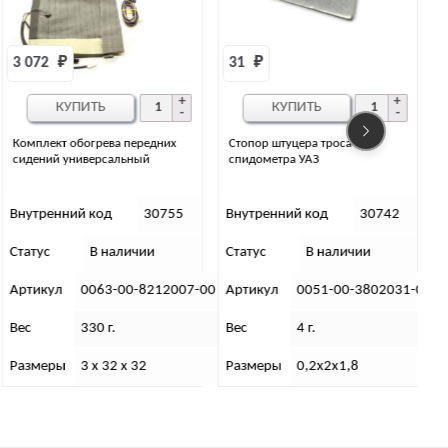
31 
₽
1 477 
₽
КУПИТЬ
КУПИТЬ
Стопор штуцера троса
Накидка для обогрева сиденья и
спидометра УАЗ
спинки УАЗ Патриот, Хантер
Внутренний код
30742
Внутренний код
30756
Статус
В наличии
Статус
В наличии
С
0
Артикул
0051-00-3802031-00
Артикул
0063-00-8212008-00
Вес
4 г.
Вес
3 000 г.
Размеры
0,2х2х1,8
Размеры
1,5х43х33
Г