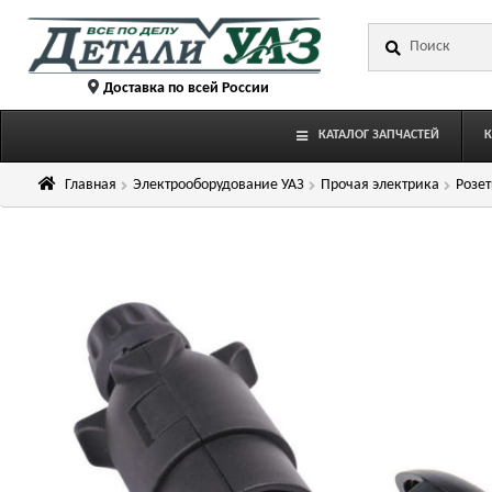
Перейти
Перейти
Искать:
к
к
навигации
содержимому
Доставка по всей России
КАТАЛОГ ЗАПЧАСТЕЙ
Главная
Электрооборудование УАЗ
Прочая электрика
Розет