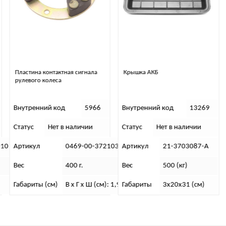
3 072 
₽
КУПИТЬ
Крышка АКБ
Комплект обогрева передних
сидений универсальный
Внутренний код
13269
Внутренний код
30755
Статус
Нет в наличии
Статус
В наличии
1035-00
Артикул
21-3703087-А
Артикул
0063-00-8212007-0
Вес
500 (кг)
Вес
330 г.
: 1,9х7,4х7,4
Габариты
3х20х31 (см)
Размеры
3 х 32 х 32