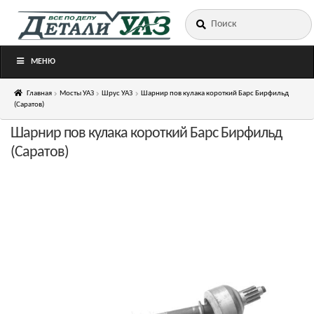
Искать:
Перейти
Перейти
к
к
навигации
содержимому
МЕНЮ
Главная
Мосты УАЗ
Шрус УАЗ
Шарнир пов кулака короткий Барс Бирфильд
(Саратов)
Шарнир пов кулака короткий Барс Бирфильд
(Саратов)