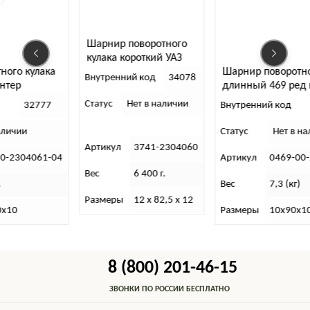
Шарнир поворотного
кулака короткий УАЗ
Шарнир поворотного кулака
31514,452 гибридный
Внутренний код
34078
длинный 469 ред мост
мост, г. Саратов
(Бирфильд)
Статус
Нет в наличии
Внутренний код
31128
Статус
Нет в наличии
Артикул
3741-2304060
Артикул
0469-00-2304061-00
Вес
6 400 г.
Вес
7,3 (кг)
Размеры
12 х 82,5 х 12
Размеры
10х90х10 (кг)
8 (800) 201-46-15
ЗВОНКИ ПО РОССИИ БЕСПЛАТНО