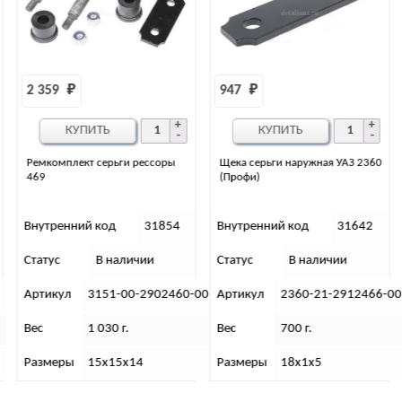
947 
₽
КУПИТЬ
Щека серьги наружная УАЗ 2360
Серьга рессоры УАЗ ПАТРИОТ,
(Профи)
ХАНТЕР “RedBTR” (2 ШТ.;
УСИЛЕННЫЕ, удлинённые +30
мм) в сб. с пальцами
Внутренний код
31642
Внутренний код
59895
Статус
В наличии
Статус
Нет в наличии
-00
Артикул
2360-21-2912466-00
Артикул
631060
Вес
700 г.
Вес
3 596 г.
Размеры
18х1х5