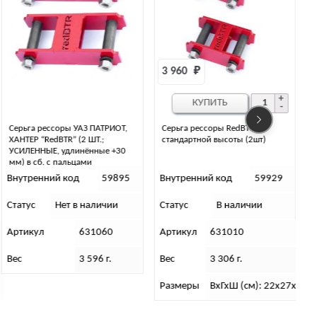
3 960 
₽
801 
₽
КУПИТЬ
КУПИТЬ
Серьга рессоры RedBTR
Серьга рессоры УАЗ 469 в сборе
стандартной высоты (2шт)
Riginal
Внутренний код
59929
Внутренний код
35658
Статус
В наличии
Статус
В наличии
С
Артикул
631010
Артикул
RG469-2902464
Вес
3 306 г.
Вес
1 090 г.
Размеры
ВхГхШ (см): 22х27х10
Размеры
-//-