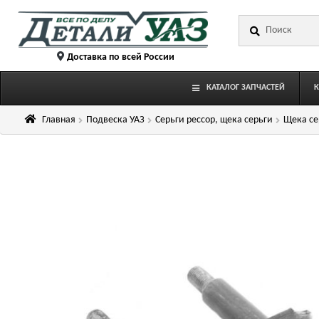
Перейти
Перейти
Искать:
к
к
навигации
содержимому
Доставка по всей России
КАТАЛОГ ЗАПЧАСТЕЙ
Главная
Подвеска УАЗ
Серьги рессор, щека серьги
Щека се