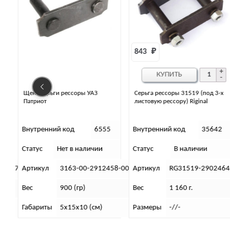
843 
₽
2 359 
₽
КУПИТЬ
КУПИТЬ
Серьга рессоры 31519 (под 3-х
Ремкомплект серьги рессоры
листовую рессору) Riginal
469
5
Внутренний код
35642
Внутренний код
31854
Статус
В наличии
Статус
В наличии
58-00
Артикул
RG31519-2902464
Артикул
3151-00-2902460
Вес
1 160 г.
Вес
1 030 г.
Размеры
-//-
Размеры
15х15х14