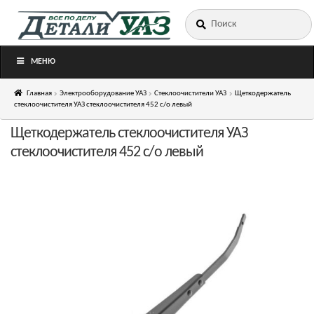
Искать:
Перейти
Перейти
к
к
навигации
содержимому
МЕНЮ
Главная
Электрооборудование УАЗ
Стеклоочистители УАЗ
Щеткодержатель
стеклоочистителя УАЗ стеклоочистителя 452 с/о левый
Щеткодержатель стеклоочистителя УАЗ
стеклоочистителя 452 с/о левый