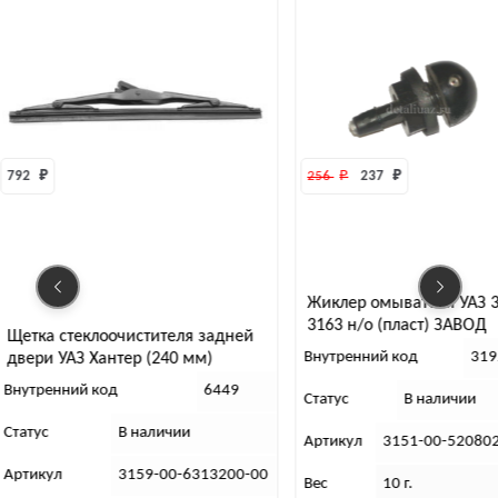
792 
₽
256 
₽
237 
₽
Жиклер омывателя УАЗ 3
3163 н/о (пласт) ЗАВОД
Щетка стеклоочистителя задней
Внутренний код
319
двери УАЗ Хантер (240 мм)
Внутренний код
6449
Статус
В наличии
Статус
В наличии
Артикул
3151-00-52080
Артикул
3159-00-6313200-00
Вес
10 г.