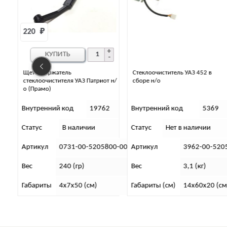
340 
₽
КУПИТЬ
Стеклоочиститель УАЗ 452 в
Щеткодержатель
 н/
сборе н/о
стеклоочистителя УАЗ 452 н/о
правый под крючок
2
Внутренний код
5369
Внутренний код
19754
Статус
Нет в наличии
Статус
В наличии
00-00
Артикул
3962-00-5205100-00
Артикул
452 82.5205700 (
Вес
3,1 (кг)
Вес
150 (гр)
Габариты (см)
14х60х20 (см)
Габариты
3х6х36 (см)