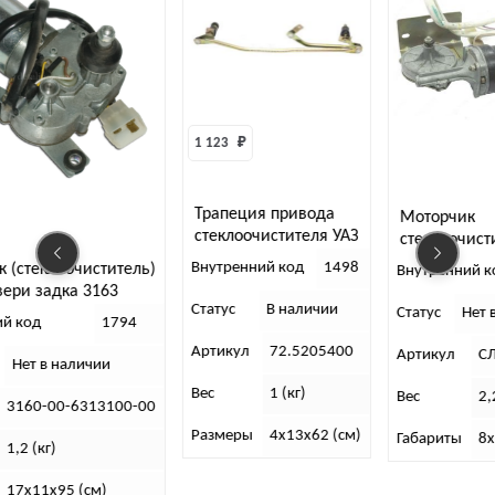
1 123 
₽
Трапеция привода
Моторчик
стеклоочистителя УАЗ
стеклоочистителя УАЗ
469 н/о
452 с/о с редуктором
Внутренний код
1498
очиститель)
Внутренний код
1972
а 3163
Статус
В наличии
Статус
Нет в наличии
1794
Артикул
72.5205400
Артикул
СЛ103
аличии
Вес
1 (кг)
Вес
2,2 (кг).
-6313100-00
Размеры
4х13х62 (см)
Габариты
8х15х20 (см
 (см)