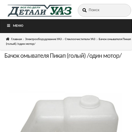
Искать:
Перейти
Перейти
к
к
навигации
содержимому
МЕНЮ
Главная
Электрооборудование УАЗ
Стеклоочистители УАЗ
Бачок омывателя Пикап
(голый) /один мотор/
Бачок омывателя Пикап (голый) /один мотор/