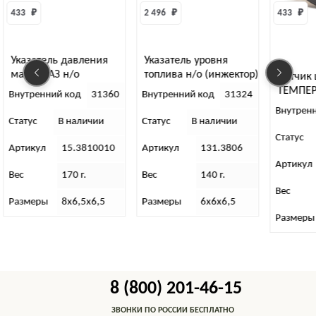
2 496 
₽
433 
₽
ения
Указатель уровня
топлива н/о (инжектор)
Датчик щитка приборов
ТЕМПЕРАТУРЫ с/о ЗАВОД
31360
Внутренний код
31324
Внутренний код
35889
чии
Статус
В наличии
Статус
В наличии
10010
Артикул
131.3806
Артикул
УК-145А3807010
Вес
140 г.
Вес
88 г.
х6,5
Размеры
6х6х6,5
Размеры
7х6х6
8 (800) 201-46-15
ЗВОНКИ ПО РОССИИ БЕСПЛАТНО