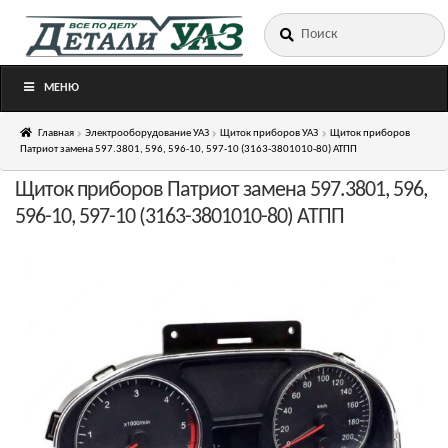
Искать:
Перейти
Перейти
к
к
навигации
содержимому
МЕНЮ
Главная
Электрооборудование УАЗ
Щиток приборов УАЗ
Щиток приборов
Патриот замена 597.3801, 596, 596-10, 597-10 (3163-3801010-80) АТПП
Щиток приборов Патриот замена 597.3801, 596,
596-10, 597-10 (3163-3801010-80) АТПП