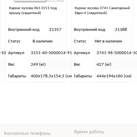
Каркас кузова 3741 Санитарный
Каркас кузова УАЗ 3151 под тент
Евро-4 (защитный)
(авантюрин)
Внутренний код
21388
Внутренний код
21364
Статус
Нет в наличии
Статус
В наличии
-91
Артикул
3741-96-5000014-10
Артикул
3151-20-5000014-9
Вес
427 (кг)
Вес
249 (кг)
(см)
Габариты
444х194х160 (см)
Габариты
400х178,5х154,5 (с
Время работы
Контактные телефоны