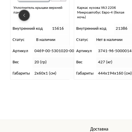
Каркас кузова УАЗ 2206
Каркас кузова УАЗ 3151 под
Микроавтобус Евро-4 (белая
крышу (защитный)
ночь)
6
Внутренний код
21386
Внутренний код
21357
Статус
Нет в наличии
Статус
В наличии
20-00
Артикул
3741-96-5000014-10
Артикул
3151-40-5000014
Вес
427 (кг)
Вес
249 (кг)
Габариты
444х194х160 (см)
Габариты
400х178,5х154,5 
Доставка