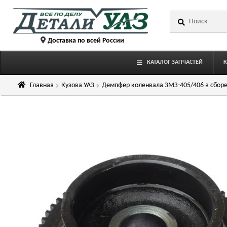
Перейти
Перейти
Искать:
к
к
навигации
содержимому
Доставка по всей России
КАТАЛОГ ЗАПЧАСТЕЙ
Главная
Кузова УАЗ
Демпфер коленвала ЗМЗ-405/406 в сбор