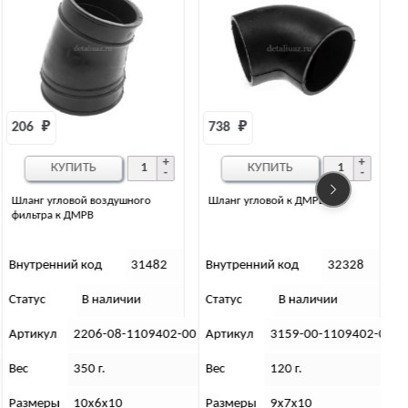
738 
₽
527 
₽
КУПИТЬ
КУПИТЬ
Шланг угловой к ДМРВ УАЗ
Шланг компенсирующий от
ДМРВ Хантер (Андория)
Внутренний код
32328
Внутренний код
32034
Статус
В наличии
Статус
В наличии
0
Артикул
3159-00-1109402-00
Артикул
3151-23-1109401-00
Вес
120 г.
Вес
230 г.
Размеры
9х7х10
Размеры
10 х 20 х 10