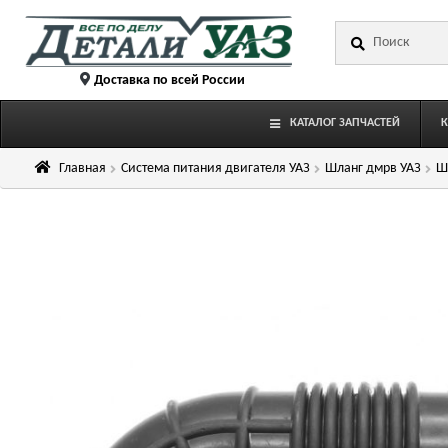
Перейти
Перейти
Искать:
к
к
навигации
содержимому
Доставка по всей России
КАТАЛОГ ЗАПЧАСТЕЙ
Главная
Система питания двигателя УАЗ
Шланг дмрв УАЗ
Ш