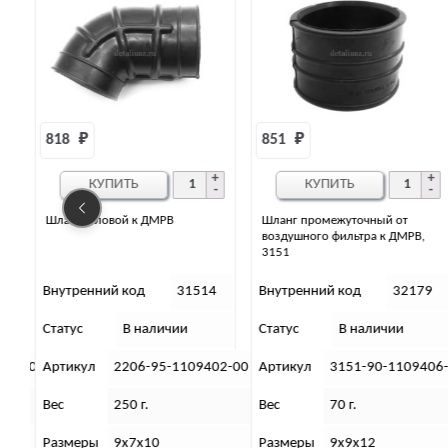
851 
₽
335 
₽
КУПИТЬ
КУПИТЬ
Шланг промежуточный от
Шланг компенсирующий от
воздушного фильтра к ДМРВ,
ДМРВ, ЗМЗ 409, 514
3151
4
Внутренний код
32179
Внутренний код
32327
Статус
В наличии
Статус
В наличии
02-00
Артикул
3151-90-1109406-10
Артикул
3159-00-1109401
Вес
70 г.
Вес
250 г.
Размеры
9х9х12
Размеры
10 х 20 х 10