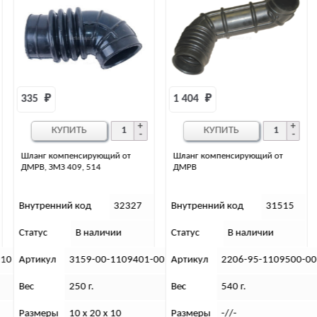
1 404 
₽
206 
₽
КУПИТЬ
КУПИТЬ
Шланг компенсирующий от
Шланг угловой воздушного
ДМРВ
фильтра к ДМРВ
Внутренний код
31515
Внутренний код
31482
Статус
В наличии
Статус
В наличии
-00
Артикул
2206-95-1109500-00
Артикул
2206-08-1109402-0
Вес
540 г.
Вес
350 г.
Размеры
-//-
Размеры
10х6х10