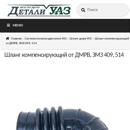
Искать:
Перейти
Перейти
к
к
навигации
содержимому
МЕНЮ
Главная
Система питания двигателя УАЗ
Шланг дмрв УАЗ
Шланг компенсирующий
от ДМРВ, ЗМЗ 409, 514
Шланг компенсирующий от ДМРВ, ЗМЗ 409, 514