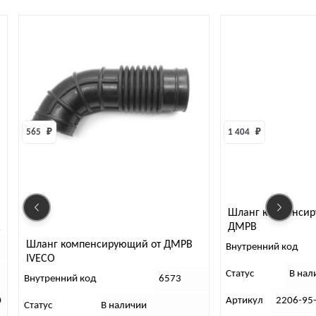
565 
₽
1 404 
₽
Шланг компенсирую
ДМРВ
Шланг компенсирующий от ДМРВ
Внутренний код
IVECO
Статус
В наличи
Внутренний код
6573
Артикул
2206-95-11
Статус
В наличии