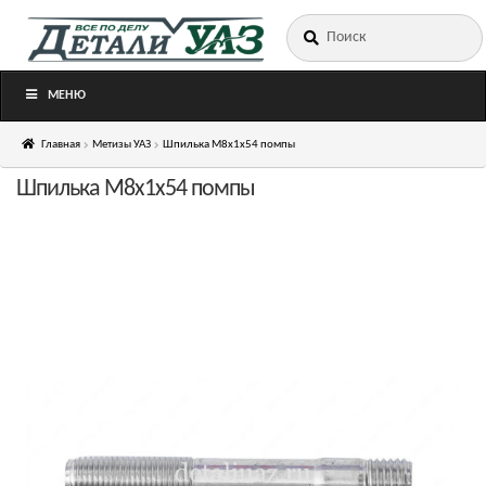
Искать:
Перейти
Перейти
к
к
навигации
содержимому
МЕНЮ
Главная
Метизы УАЗ
Шпилька М8х1х54 помпы
Шпилька М8х1х54 помпы