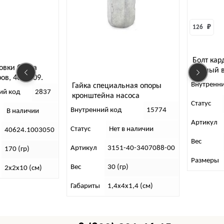
126 
₽
Болт кард
ки блока
черный в с
 405, 409.
шт)
Внутренний 
Гайка специальная опоры
 код
2837
кронштейна насоса
Статус
В
гидроусилителя руля УАЗ
Внутренний код
15774
В наличии
Артикул
№
Статус
Нет в наличии
40624.1003050
Вес
8
Артикул
3151-40-3407088-00
70 (гр)
Размеры
4
Вес
30 (гр)
х2х10 (см)
Габариты
1,4х4х1,4 (см)