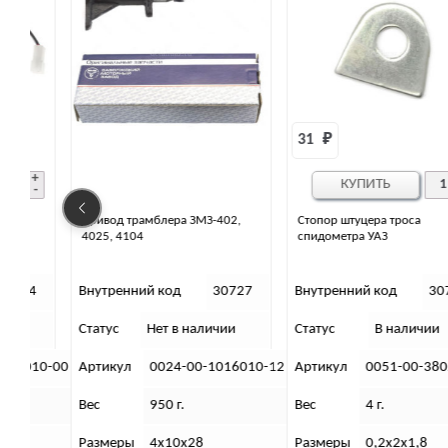
31 
₽
КУПИТЬ
Привод трамблера ЗМЗ-402,
Стопор штуцера троса
4025, 4104
спидометра УАЗ
4
Внутренний код
30727
Внутренний код
30742
Статус
Нет в наличии
Статус
В наличии
10-00
Артикул
0024-00-1016010-12
Артикул
0051-00-3802031
Вес
950 г.
Вес
4 г.
Размеры
4х10х28
Размеры
0,2х2х1,8