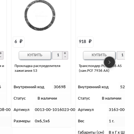
6 
₽
918 
₽
КУПИТЬ
КУПИТЬ
Прокладка распределителя
Транспондер PCF 7936 AS
зажигания 53
(зам.PCF 7936 AA)
Внутренний код
30698
Внутренний код
5245
Статус
В наличии
Статус
В наличии
С
0
Артикул
0013-00-1016023-00
Артикул
3163-00-3704800
Размеры
0х6,5х6
Вес
1 г.
Габариты (см)
В х Г х Ш (см): 1х0
Г