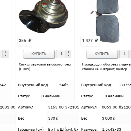
356 
₽
1 477 
₽
КУПИТЬ
КУПИТЬ
Сигнал звуковой высокого тона
Накидка для обогрева сиденья и
(С 309)
спинки УАЗ Патриот, Хантер
Внутренний код
5465
Внутренний код
30756
Статус
В наличии
Статус
В наличии
-00
Артикул
3163-00-3721010-00
Артикул
0063-00-8212008-0
Вес
390 г.
Вес
3 000 г.
Габариты (см)
В х Г х Ш (см): 8х10х10
Размеры
1,5х43х33