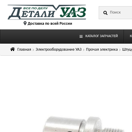
Перейти
Перейти
Искать:
к
к
навигации
содержимому
Доставка по всей России
КАТАЛОГ ЗАПЧАСТЕЙ
Главная
Электрооборудование УАЗ
Прочая электрика
Штуце