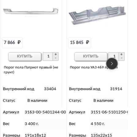
15 845 
₽
7 541 
₽
КУПИТЬ
КУПИТЬ
Порог пола УАЗ 469 правый
Порог пола (подножка) 2363
Профи (двойная кабина) правая
Внутренний код
31914
Внутренний код
16996
Статус
В наличии
Статус
В наличии
С
0
Артикул
3151-06-5101250-00
Артикул
2363-23-5401242-00
Вес
4 550 г.
Вес
3 (кг)
Размеры
135х22х15
Габариты
191х18х12 (см)