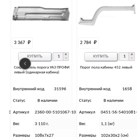
2 784 
₽
3 300 
₽
КУПИТЬ
КУПИТЬ
ФИ
Порог пола кабины 452 левый
Облицовка порога УАЗ-Патриот
правая (рестайлинг) под
покраску
6
Внутренний код
1658
Внутренний код
11326
Статус
В наличии
Статус
В наличии
67-10
Артикул
0451-56-5401081-20
Артикул
3163-00-8405140
Вес
1,1 (кг)
Вес
1,5 (кг).
Размеры
102х30х2 (см)
Габариты
175 x 16 x 17 (см)