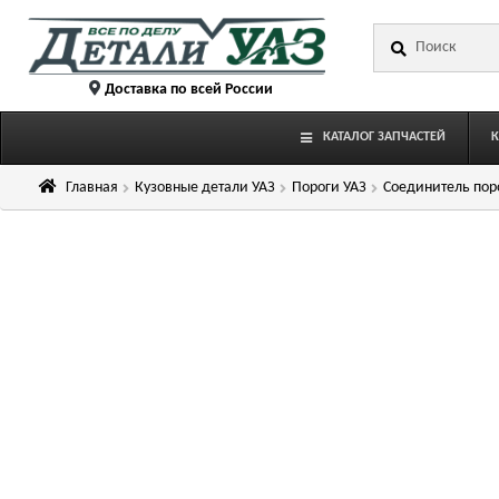
Перейти
Перейти
Искать:
к
к
навигации
содержимому
Доставка по всей России
КАТАЛОГ ЗАПЧАСТЕЙ
Главная
Кузовные детали УАЗ
Пороги УАЗ
Соединитель поро