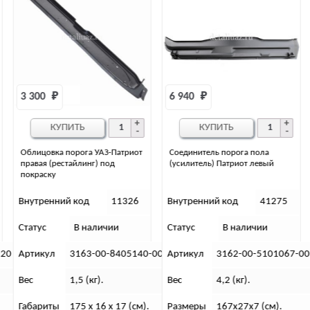
6 940 
₽
7 866 
₽
КУПИТЬ
КУПИТЬ
Соединитель порога пола
Порог пола Патриот правый (не
(усилитель) Патриот левый
грунт)
Внутренний код
41275
Внутренний код
33404
Статус
В наличии
Статус
В наличии
-00(ПД)
Артикул
3162-00-5101067-00
Артикул
3163-00-5401244-0
Вес
4,2 (кг).
Вес
3 400 г.
.
Размеры
167х27х7 (см).
Размеры
191х18х12