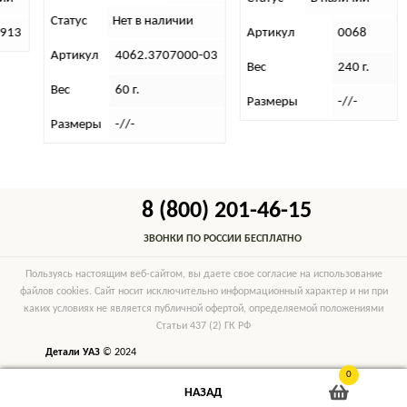
Статус
Нет в наличии
 913
Артикул
0068
Артикул
4062.3707000-03
Вес
240 г.
Вес
60 г.
Размеры
-//-
Размеры
-//-
8 (800) 201-46-15
ЗВОНКИ ПО РОССИИ БЕСПЛАТНО
Пользуясь настоящим веб-сайтом, вы даете свое согласие на использование
файлов cookies. Сайт носит исключительно информационный характер и ни при
каких условиях не является публичной офертой, определяемой положениями
Статьи 437 (2) ГК РФ
Детали УАЗ
© 2024
0