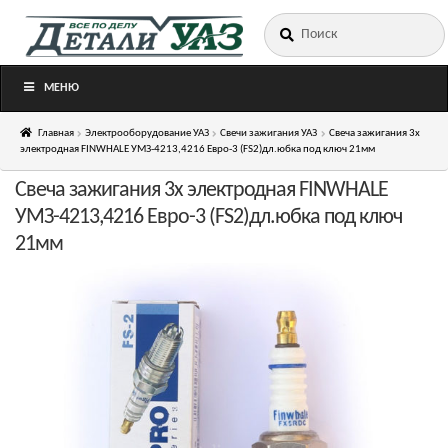
Искать:
Перейти
Перейти
к
к
навигации
содержимому
МЕНЮ
Главная
Электрооборудование УАЗ
Свечи зажигания УАЗ
Свеча зажигания 3х
электродная FINWHALE УМЗ-4213,4216 Евро-3 (FS2)дл.юбка под ключ 21мм
Свеча зажигания 3х электродная FINWHALE
УМЗ-4213,4216 Евро-3 (FS2)дл.юбка под ключ
21мм