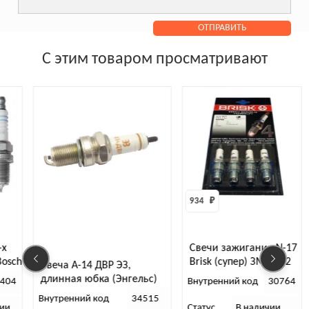
С этим товаром просматривают
934 
₽
-х
Свечи зажигания N-17
Bosch
Brisk (супер) ЗМЗ-402
Свеча А-14 ДВР ЭЗ,
кор. юбка (4-шт)
длинная юбка (Энгельс)
404
Внутренний код
30764
Внутренний код
34515
чии
Статус
В наличии