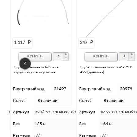
247 
₽
415 
₽
КУПИТЬ
КУПИТЬ
Трубка топливная от ЭБУ к ФТО
Трубка топливная подачи
452 (длинная)
топлива от ФТО, 452 (Е-3)
7
Внутренний код
30979
Внутренний код
31493
Статус
В наличии
Статус
В наличии
95-00
Артикул
0452-00-1104061/60-11
Артикул
2206-94-1104070
Вес
164 г.
Вес
280 г.
Размеры
-//-
Размеры
-//-