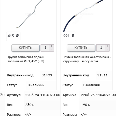
921 
₽
КУПИТЬ
Трубка топливная УАЗ от б/бака к
Соединитель топливопровода
струйному насосу левая
3163 Патриот (угловой)
“Евро-3,4”
Внутренний код
31511
Внутренний код
23018
Статус
В наличии
Статус
Нет в наличии
-00
Артикул
2206-95-1104095-00
Артикул
3163-10-1104410-0
Вес
190 г.
Вес
6 (гр)
Размеры
-//-
Габариты
5х4х3,5(см)