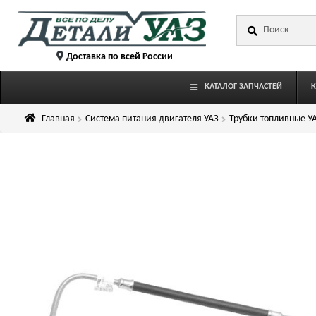
Перейти
Перейти
Искать:
к
к
навигации
содержимому
Доставка по всей России
КАТАЛОГ ЗАПЧАСТЕЙ
Главная
Система питания двигателя УАЗ
Трубки топливные У