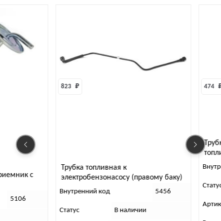
823 
₽
474 
₽
Трубка т
топлива 
Внутренни
Трубка топливная к
ник с
электробензонасосу (правому баку)
Статус
УАЗ ХАНТЕР
Внутренний код
5456
106
Артикул
Статус
В наличии