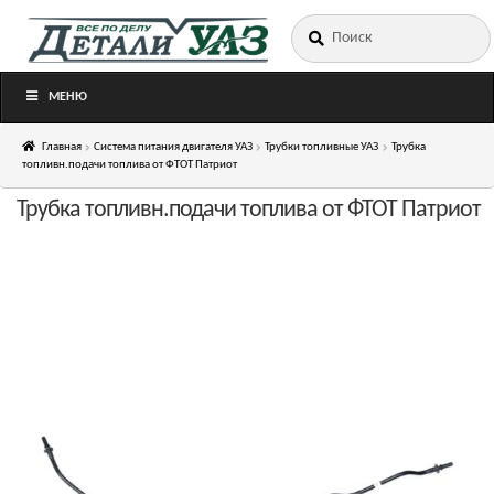
Искать:
Перейти
Перейти
к
к
навигации
содержимому
МЕНЮ
Главная
Система питания двигателя УАЗ
Трубки топливные УАЗ
Трубка
топливн.подачи топлива от ФТОТ Патриот
Трубка топливн.подачи топлива от ФТОТ Патриот