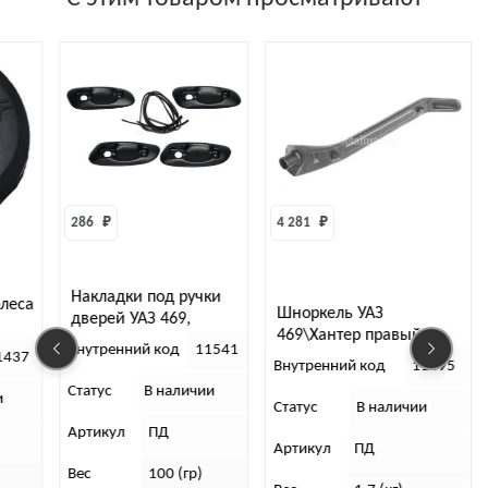
286 
₽
4 281 
₽
Накладки под ручки
олеса
Шноркель УАЗ
дверей УАЗ 469,
469\Хантер правый
Хантер, с
Внутренний код
11541
(бензин)
1437
уплотнителем, 4шт
Внутренний код
11495
(АБС пластик)
Статус
В наличии
и
Статус
В наличии
Артикул
ПД
Артикул
ПД
Вес
100 (гр)