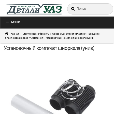
Искать:
Перейти
Перейти
к
к
навигации
содержимому
МЕНЮ
Главная
Пластиковый обвес УАЗ
Обвес УАЗ Патриот (пластик)
Внешний
пластиковый обвес УАЗ Патриот
Установочный комплект шноркеля (унив)
Установочный комплект шноркеля (унив)