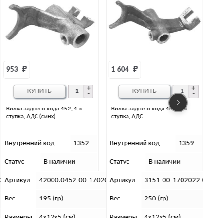
1 604 
₽
18 500 
₽
КУПИТЬ
КУПИТЬ
Вилка заднего хода 469, 4-х
Джойстик (кулиса) КПП УАЗ 452
ступка, АДС
нового образца тросовая (4-х и
5-и ст)
Внутренний код
1359
Внутренний код
14082
Статус
В наличии
Статус
В наличии
С
022-00
Артикул
3151-00-1702022-00
Артикул
2206-1703010-00
Вес
250 (гр)
Вес
6,7 (кг).
Размеры
4х12х5 (см)
Габариты
240х240х650 (см).