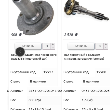
3 528 
₽
6 779 
₽
КУПИТЬ
КУПИТЬ
ого
Вал первичный с кольцом
Вал промежуточный в сборе с
синхронизатора с/о (стопор)
шестернями (с/о)
7
Внутренний код
19900
Внутренний код
19905
Статус
В наличии
Статус
В наличии
41-00
Артикул
0451-00-1701025-00
Артикул
3741-00-1701250
Вес
1,6 (кг)
Вес
4,6 (кг)
Габариты
25 x 8 x 8 (см)
Габариты
24 x 12 x 12 (см)