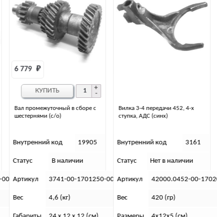
953 
₽
КУПИТЬ
Вилка 3-4 передачи 452, 4-х
Вилка заднего хода 452, 4-х
ступка, АДС (синх)
ступка, АДС (синх)
Внутренний код
3161
Внутренний код
1352
Статус
Нет в наличии
Статус
В наличии
-00
Артикул
42000.0452-00-1702030-02
Артикул
42000.0452-00-1702
Вес
420 (гр)
Вес
195 (гр)
Размеры
4х12х5 (см)
Размеры
4х12х5 (см)