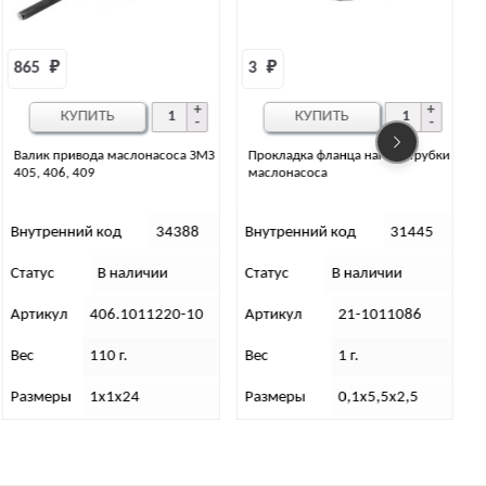
3 
₽
КУПИТЬ
Прокладка фланца нагнет. трубки
Маслонасос ЗМЗ-5143.10 с
маслонасоса
валиком привода (Е-2/3)
Внутренний код
31445
Внутренний код
35318
Статус
В наличии
Статус
Нет в наличии
С
Артикул
21-1011086
Артикул
514.1011004
Вес
1 г.
Вес
1 670 г.
Размеры
0,1х5,5х2,5
Размеры
17,5х21,5х15