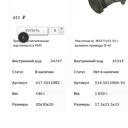
270 
₽
КУПИТЬ
Маслонасос ЗМЗ-5143.10 с
Пластина маслонасоса
валиком привода (Е-4)
7
Внутренний код
35319
Внутренний код
35124
Статус
Нет в наличии
Статус
В наличии
Артикул
514.1011004-10
Артикул
451-1011051-10
Вес
1 650 г.
Вес
160 г.
Размеры
17,5х21,5х15
Размеры
0,5х8,5х7,2