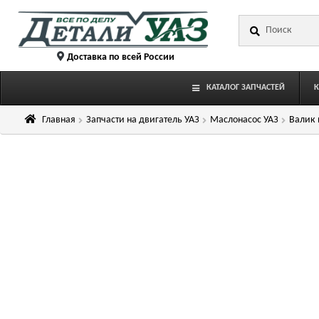
Перейти
Перейти
Искать:
к
к
навигации
содержимому
Доставка по всей России
КАТАЛОГ ЗАПЧАСТЕЙ
Главная
Запчасти на двигатель УАЗ
Маслонасос УАЗ
Валик 