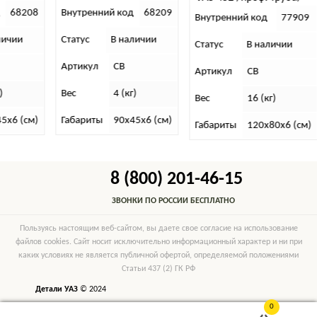
68208
Внутренний код
68209
Внутренний код
77909
личии
Статус
В наличии
Статус
В наличии
Артикул
СВ
Артикул
СВ
)
Вес
4 (кг)
Вес
16 (кг)
5х6 (см)
Габариты
90х45х6 (см)
Габариты
120х80х6 (см)
8 (800) 201-46-15
ЗВОНКИ ПО РОССИИ БЕСПЛАТНО
Пользуясь настоящим веб-сайтом, вы даете свое согласие на использование
файлов cookies. Сайт носит исключительно информационный характер и ни при
каких условиях не является публичной офертой, определяемой положениями
Статьи 437 (2) ГК РФ
Детали УАЗ
© 2024
0