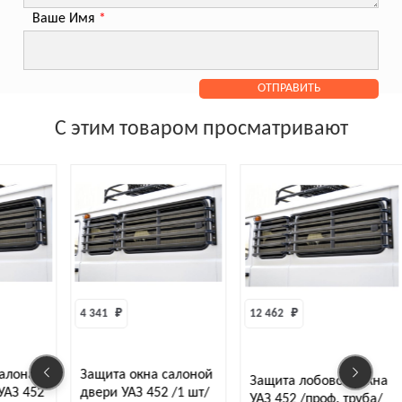
Ваше Имя
*
С этим товаром просматривают
4 341 
₽
12 462 
₽
салона
Защита окна салоной
Защита лобового окна
УАЗ 452
двери УАЗ 452 /1 шт/
УАЗ 452 /проф. труба/