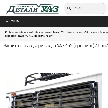
Искать:
Перейти
Перейти
к
к
навигации
содержимому
МЕНЮ
Главная
Защита УАЗ
Защита стекол, фар на УАЗ
Защита стекол УАЗ Буханка
Защита
окна двери задка УАЗ 452 (профиль) /1 шт/
Защита окна двери задка УАЗ 452 (профиль) /1 шт/