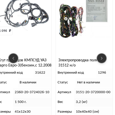
 КМПСУД УАЗ
Электропроводка полная
Жгут прово
ензин,с 12.2008
31512 н/о
отсека лев
ГБО
31622
Внутренний код
1296
Внутренний 
наличии
Статус
Нет в наличии
Статус
20-3724026-10
Артикул
3151-20-3720000-00
Артикул
2
г.
Вес
3,2 (кг)
Вес
2
х30
Размеры
10х40х40 (см)
Размеры
4