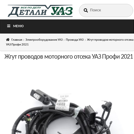
Искать:
Перейти
Перейти
к
к
навигации
содержимому
МЕНЮ
Главная
Электрооборудование УАЗ
Провода УАЗ
Жгут проводов моторного отсека
УАЗ Профи 2021
Жгут проводов моторного отсека УАЗ Профи 2021