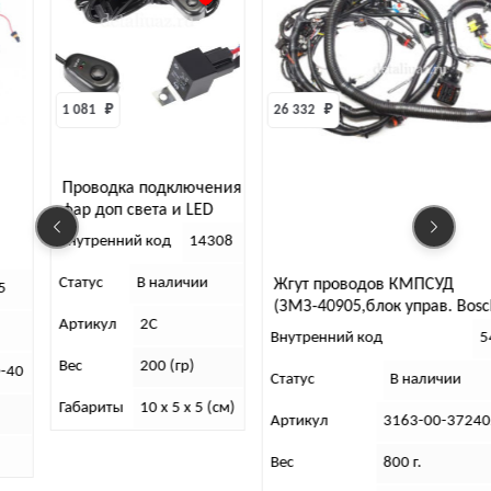
1 081 
₽
26 332 
₽
Проводка подключения
фар доп света и LED
балок (для 1 фары)
Внутренний код
14308
Статус
В наличии
Жгут проводов КМПСУД
5
(ЗМЗ-40905,блок управ. Bosc
Артикул
2С
S07 321)
Внутренний код
5
Вес
200 (гр)
-40
Статус
В наличии
Габариты
10 x 5 x 5 (см)
Артикул
3163-00-37240
Вес
800 г.