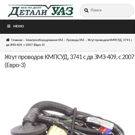
Искать:
Перейти
Перейти
к
к
навигации
содержимому
МЕНЮ
Главная
Электрооборудование УАЗ
Провода УАЗ
Жгут проводов КМПСУД, 3741 с
дв ЗМЗ-409, с 2007 (Евро-3)
Жгут проводов КМПСУД, 3741 с дв ЗМЗ-409, с 2007
(Евро-3)