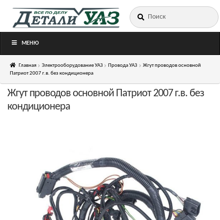
Искать:
Перейти
Перейти
к
к
навигации
содержимому
МЕНЮ
Главная
Электрооборудование УАЗ
Провода УАЗ
Жгут проводов основной
Патриот 2007 г.в. без кондиционера
Жгут проводов основной Патриот 2007 г.в. без
кондиционера