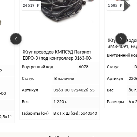
24 519 
₽
1 585 
₽
Жгут проводов форсунок
ЗМЗ-4091, Евро-3 (малы
Жгут проводов КМПСУД Патриот
Внутренний код
315
ЕВРО-3 (под контроллер 3163-00-
3763013-00)
Внутренний код
6078
Статус
В наличии
Статус
В наличии
Артикул
2206-95-37241
Артикул
3163-00-3724026-55
Вес
80 г.
Вес
1 220 г.
Размеры
6 х 23 х 21
Габариты (см)
В х Г х Ш (см): 5х40х40