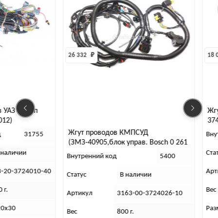
26 332 
₽
18 083 
₽
Жгут проводов КМПСУ
3741 с дв. ЗМЗ-40901 с
(под контроллер 2206-
Жгут проводов КМПСУД
Внутренний код
3763013 BOSCH)
(ЗМЗ-40905,блок управ. Bosch 0 261
S07 321)
Статус
В наличии
Внутренний код
5400
Артикул
2206-95-372
Статус
В наличии
Вес
1,2 (кг)
Артикул
3163-00-3724026-10
Размеры
10х40х40 (см
Вес
800 г.