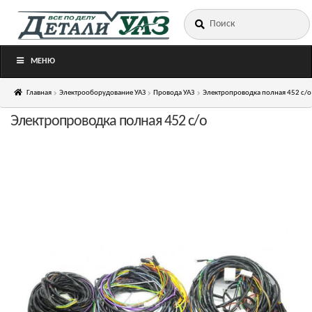
Искать:
Перейти
Перейти
к
к
навигации
содержимому
МЕНЮ
Главная
Электрооборудование УАЗ
Провода УАЗ
Электропроводка полная 452 с/о
Электропроводка полная 452 с/о