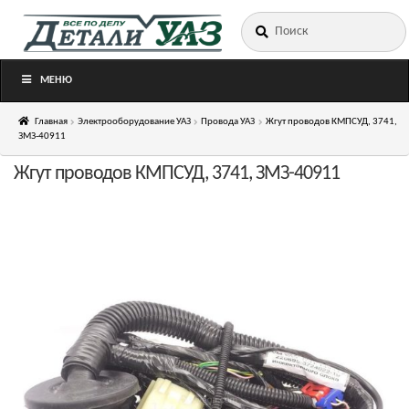
Искать:
Перейти
Перейти
к
к
навигации
содержимому
МЕНЮ
Главная
Электрооборудование УАЗ
Провода УАЗ
Жгут проводов КМПСУД, 3741,
ЗМЗ-40911
Жгут проводов КМПСУД, 3741, ЗМЗ-40911