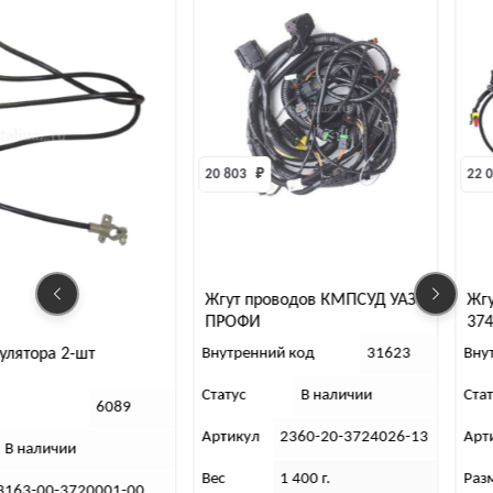
20 803 
₽
22 0
Жгут проводов КМПСУД УАЗ
Жг
ПРОФИ
374
376
Внутренний код
31623
Вну
улятора 2-шт
Статус
В наличии
Ста
6089
Артикул
2360-20-3724026-13
Арт
В наличии
Вес
1 400 г.
Раз
3163-00-3720001-00