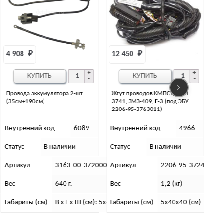
12 450 
₽
12 934 
₽
КУПИТЬ
КУПИТЬ
Жгут проводов КМПСУД УАЗ
Жгут проводов КМПСУД, 3741 с
3741, ЗМЗ-409, Е-3 (под ЭБУ
дв ЗМЗ-409, с 2007 (Евро-3)
2206-95-3763011)
Внутренний код
4966
Внутренний код
31542
Статус
В наличии
Статус
В наличии
С
01-00
Артикул
2206-95-3724022-50
Артикул
2206-95-3724022-10
Вес
1,2 (кг)
Вес
1 200 г.
5х40,5х11
Габариты (см)
5х40х40 (см)
Размеры
5х40х40