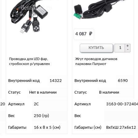
4 087 
₽
4 908 
₽
КУПИТЬ
КУПИТЬ
Жгут проводов датчиков
Провода аккумулятора 2-шт
парковки Патриот
(35см+190см)
Внутренний код
6590
Внутренний код
6089
Статус
В наличии
Статус
В наличии
Артикул
3163-00-3724040-20
Артикул
3163-00-37200
Вес
Вес
640 г.
Габариты (см)
ВхГхШ 27х6х12
Габариты (см)
В х Г х Ш (см): 