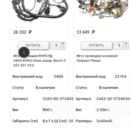
13 649 
₽
КУПИТЬ
Жгут проводов основной
Проводка для LED фар,
 0
Патриот-Пикап
стробоскоп р/управлен
0
Внутренний код
31754
Внутренний код
14322
Статус
В наличии
Статус
Нет в наличии
724026-10
Артикул
2363-20-3724010-20
Артикул
2С
Вес
2 500 г.
Вес
250 (гр)
см): 10х40х40
Размеры
5х40х40
Габариты
16 x 8 x 5 (см)