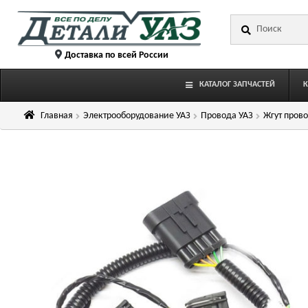
Перейти
Перейти
Искать:
к
к
навигации
содержимому
Доставка по всей России
КАТАЛОГ ЗАПЧАСТЕЙ
Главная
Электрооборудование УАЗ
Провода УАЗ
Жгут прово