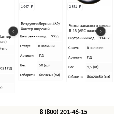
1 047 
₽
2 951 
₽
Воздухозаборник 469/
Чехол запасного колеса
Хантер широкий
R-18 (АБС пластик)
«Бумер» (АБС пластик)
Внутренний код
9955
Хантер
Внутренний код
11432
ная)
Статус
В наличии
Статус
В наличии
8102
Артикул
ПД
Артикул
ПД
Вес
50 (гр)
Вес
1,5 (кг)
3021 ПД
Габариты
6х20х40 (см)
Габариты
80х20х80 (см)
м)
8 (800) 201-46-15