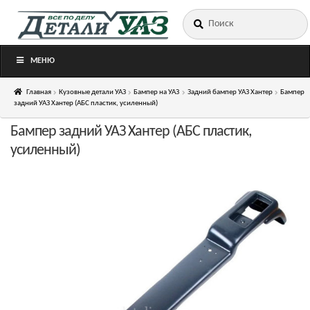
Искать:
Перейти
Перейти
к
к
навигации
содержимому
МЕНЮ
Главная
Кузовные детали УАЗ
Бампер на УАЗ
Задний бампер УАЗ Хантер
Бампер
задний УАЗ Хантер (АБС пластик, усиленный)
Бампер задний УАЗ Хантер (АБС пластик,
усиленный)