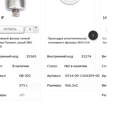
149 
₽
КУПИТЬ
Прокладка уплотнительная
Стакан топливного фильтра
топливного фильтра ЗМЗ-514
тонкой очистки
Внутренний код
31274
Внутренний код
35439
Статус
Нет в наличии
Статус
В наличии
С
Артикул
0514-00-1104309-00
Артикул
52-1117056-А
Размеры
0х0,2х2
Вес
75 г.
Размеры
6х4,8х4,8