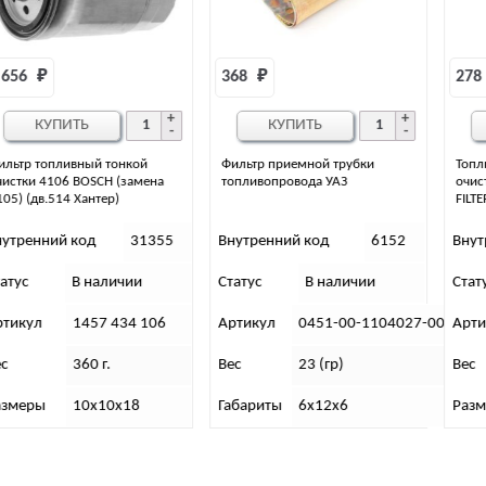
368 
₽
278 
₽
КУПИТЬ
КУПИТЬ
Фильтр приемной трубки
Топливный фильтр тонкой
топливопровода УАЗ
очистки Патриот, резьб (BIG
FILTER)
Внутренний код
6152
Внутренний код
35565
Статус
В наличии
Статус
В наличии
Артикул
0451-00-1104027-00
Артикул
GB-302
Вес
23 (гр)
Вес
375 г.
Габариты
6х12х6
Размеры
-//-