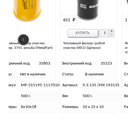
651 
₽
1 656 
₽
КУПИТЬ
КУПИТЬ
Топливный фильтр грубой
Фильтр топливный тонкой
t)
очистки IVECO (Цитрон)
очистки 4106 BOSCH (замена
4105) (дв.514 Хантер)
3
Внутренний код
35523
Внутренний код
31355
Статус
В наличии
Статус
В наличии
7010-01
Артикул
9.3.135 /МХ 193135
Артикул
1457 434 106
Вес
500 г.
Вес
360 г.
Размеры
10 х 25 х 10
Размеры
10х10х18