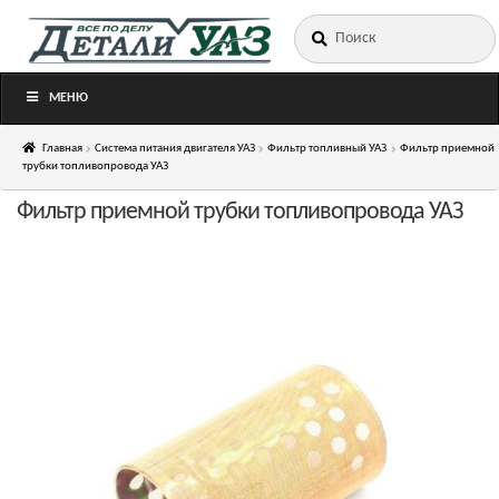
Искать:
Перейти
Перейти
к
к
навигации
содержимому
МЕНЮ
Главная
Система питания двигателя УАЗ
Фильтр топливный УАЗ
Фильтр приемной
трубки топливопровода УАЗ
Фильтр приемной трубки топливопровода УАЗ