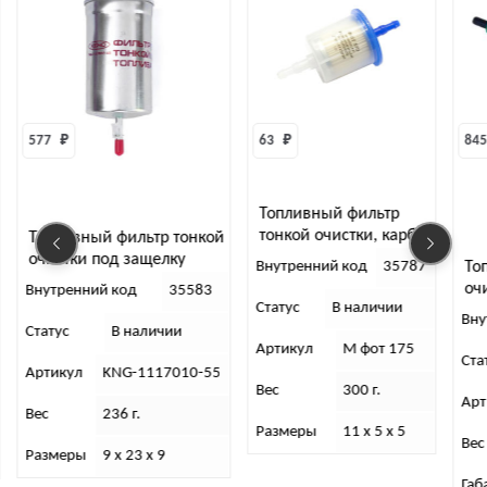
577 
₽
63 
₽
845
Топливный фильтр
тонкой очистки, карб
Топливный фильтр тонкой
(Цитрон)
очистки под защелку
Внутренний код
35787
То
(инжектор)
оч
Внутренний код
35583
Статус
В наличии
Ха
Вну
Статус
В наличии
Артикул
М фот 175
Ста
Артикул
KNG-1117010-55
Вес
300 г.
Арт
Вес
236 г.
Размеры
11 х 5 х 5
Вес
Размеры
9 х 23 х 9
Габ