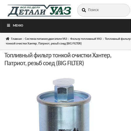
Искать:
Перейти
Перейти
к
к
навигации
содержимому
МЕНЮ
Главная
Система питания двигателя УАЗ
Фильтр топливный УАЗ
Топливный фильтр
тонкой очистки Хантер, Патриот, резьб соед (BIG FILTER)
Топливный фильтр тонкой очистки Хантер,
Патриот, резьб соед (BIG FILTER)