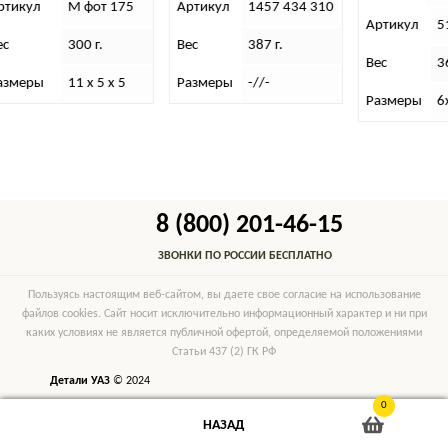
кул
М фот 175
Артикул
1457 434 310
Артикул
511.
300 г.
Вес
387 г.
Вес
366 г.
еры
11 х 5 х 5
Размеры
-//-
Размеры
6х12
8 (800) 201-46-15
ЗВОНКИ ПО РОССИИ БЕСПЛАТНО
Пользуясь настоящим веб-сайтом, вы даете свое согласие на использование
файлов cookies. Сайт носит исключительно информационный характер и ни при
каких условиях не является публичной офертой, определяемой положениями
Статьи 437 (2) ГК РФ
Детали УАЗ
© 2024
0