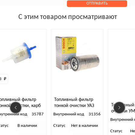
С этим товаром просматривают
ивный фильтр
Топливный фильтр
Топливный фил
ой очистки, карб
тонкой очистки УАЗ
очистки УМЗ-4
рон)
Патриот 4310 BOSCH
енний код
35787
Внутренний код
31356
(отстойник)
(дв. 51432)
Внутренний код
с
В наличии
Статус
Нет в наличии
Статус
Нет в