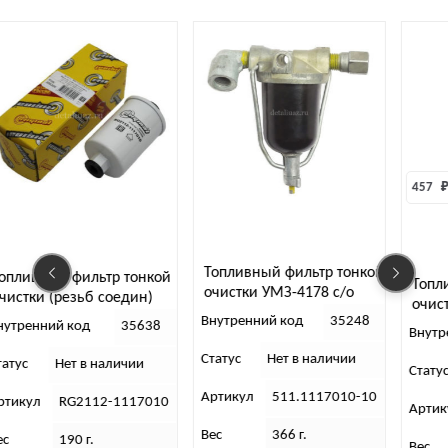
457 
₽
Топливный фильтр тонкой
льтр тонкой
Топливный фильт
очистки УМЗ-4178 с/о
ьб соедин)
очистки IVECO 9.
(отстойник)
nal
Внутренний код
35248
(Цитрон)
д
35638
Внутренний код
Статус
Нет в наличии
в наличии
Статус
В нал
Артикул
511.1117010-10
112-1117010
Артикул
9.3.29/
Вес
366 г.
г.
Вес
270 г.