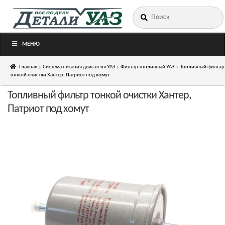
Искать:
Перейти
Перейти
к
к
навигации
содержимому
МЕНЮ
Главная
Система питания двигателя УАЗ
Фильтр топливный УАЗ
Топливный фильтр
тонкой очистки Хантер, Патриот под хомут
Топливный фильтр тонкой очистки Хантер,
Патриот под хомут