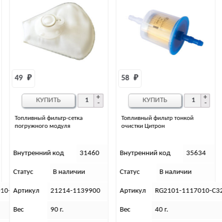
58 
₽
750 
₽
КУПИТЬ
КУПИТЬ
Топливный фильтр тонкой
Хомут крепления ФТО УАЗ-
очистки Цитрон
Патриот
Внутренний код
35634
Внутренний код
32995
Статус
В наличии
Статус
В наличии
Артикул
RG2101-1117010-C320
Артикул
3163-00-1117305-9
Вес
40 г.
Вес
110 г.