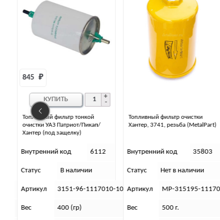
49 
₽
КУПИТЬ
Топливный фильтр очистки
Топливный фильтр-сетка
Хантер, 3741, резьба (MetalPart)
погружного модуля
2
Внутренний код
35803
Внутренний код
31460
Статус
Нет в наличии
Статус
В наличии
010-10
Артикул
МР-315195-1117010-01
Артикул
21214-1139900
Вес
500 г.
Вес
90 г.