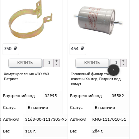
454 
₽
577 
₽
КУПИТЬ
КУПИТЬ
Топливный фильтр тонкой
Топливный фильтр тонкой
очистки Хантер, Патриот под
очистки под защелку (инжектор)
хомут
Внутренний код
35582
Внутренний код
35583
Статус
В наличии
Статус
В наличии
5
Артикул
KNG-1117010-51
Артикул
KNG-1117010-55
Вес
284 г.
Вес
236 г.