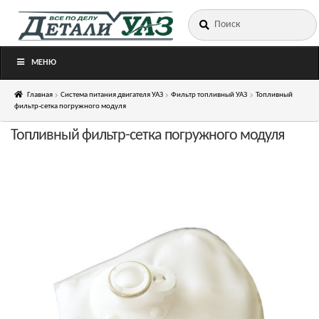
Искать:
Перейти
Перейти
к
к
навигации
содержимому
МЕНЮ
Главная
Система питания двигателя УАЗ
Фильтр топливный УАЗ
Топливный
фильтр-сетка погружного модуля
Топливный фильтр-сетка погружного модуля