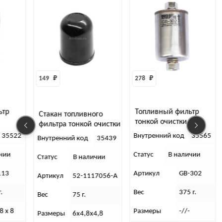
149 
₽
278 
₽
ьтр
Топливный фильтр
Стакан топливного
тонкой очистки
фильтра тонкой очистки
н)
Патриот, резьб (BIG
35522
Внутренний код
35565
Внутренний код
35439
FILTER)
чии
Статус
В наличии
Статус
В наличии
113
Артикул
GB-302
Артикул
52-1117056-А
.
Вес
375 г.
Вес
75 г.
8 х 8
Размеры
-//-
Размеры
6х4,8х4,8