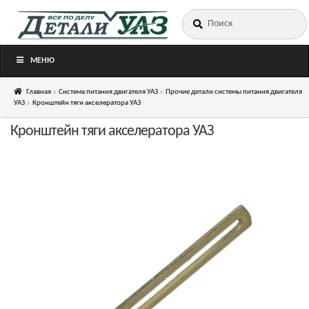
Искать:
Перейти
Перейти
к
к
навигации
содержимому
МЕНЮ
Главная
Система питания двигателя УАЗ
Прочие детали системы питания двигателя
УАЗ
Кронштейн тяги акселератора УАЗ
Кронштейн тяги акселератора УАЗ