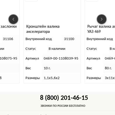
 заслонки
Кронштейн валика
Рычаг валика а
акселератора
УАЗ 469
31106
Внутренний код
31100
Внутренний код
чии
Статус
В наличии
Статус
В 
1108075-95
Артикул
0469-00-1108039-95
Артикул
0469-
Вес
10 г.
Вес
80 г.
8
Размеры
1,1х5,6х2
Размеры
3х11х
8 (800) 201-46-15
ЗВОНКИ ПО РОССИИ БЕСПЛАТНО