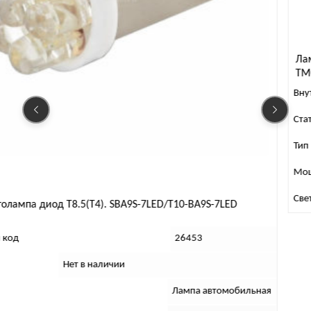
Лампа автомобильная
ТМ000008925, Нейтраль
100 Вт
Внутренний код
Статус
Нет в наличи
Тип
Лампа авт
Мощность, Вт
100
Свет
Нейтральн
. SBA9S-7LED/T10-BA9S-7LED
26453
личии
Лампа автомобильная