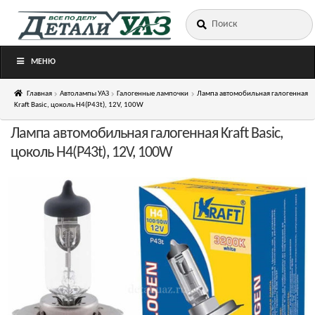
Искать:
Перейти
Перейти
к
к
навигации
содержимому
МЕНЮ
Главная
Автолампы УАЗ
Галогенные лампочки
Лампа автомобильная галогенная
Kraft Basic, цоколь H4(P43t), 12V, 100W
Лампа автомобильная галогенная Kraft Basic,
цоколь H4(P43t), 12V, 100W