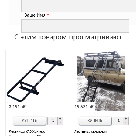
Ваше Имя
*
С этим товаром просматривают
15 671 
₽
12 583 
₽
Ь
КУПИТЬ
КУПИТЬ
нтер,
Лестница складная
Лестница УАЗ 452 