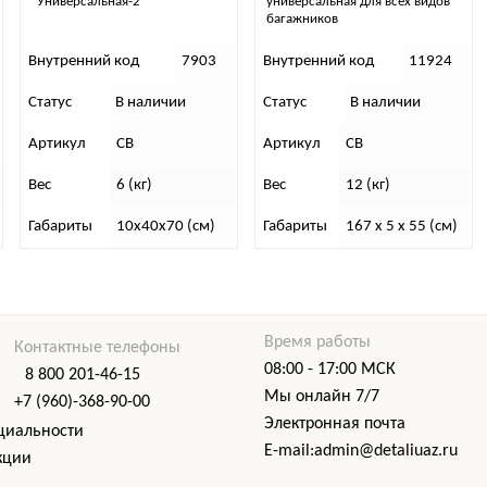
-2”
универсальная для всех видов
крыша)
багажников
од
7903
Внутренний код
11924
Внутренний код
 наличии
Статус
В наличии
Статус
В на
В
Артикул
СВ
Артикул
СВ 7
(кг)
Вес
12 (кг)
Вес
7 (кг
0х40х70 (см)
Габариты
167 x 5 x 55 (см)
Габариты
13х3
Время работы
Контактные телефоны
08:00 - 17:00 МСК
8 800 201-46-15
Мы онлайн 7/7
+7 (960)-368-90-00
Электронная почта
циальности
E-mail:admin@detaliuaz.ru
кции