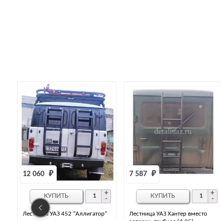
7 587 
₽
3 151 
₽
ИТЬ
КУПИТЬ
КУПИТ
 452 “Аллигатор”
Лестница УАЗ Хантер вместо
Лестница УАЗ Ха