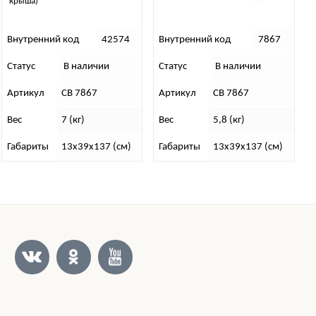
домкрата и лопаты Ха
42574
Внутренний код
7867
Внутренний код
личии
Статус
В наличии
Статус
В нали
867
Артикул
СВ 7867
Артикул
СВ
)
Вес
5,8 (кг)
Вес
8 (кг)
9х137 (см)
Габариты
13х39х137 (см)
Габариты
120х30