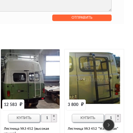
3 800 
₽
13 442 
₽
КУПИТЬ
КУПИТЬ
(высокая
Лестница УАЗ 452 “Усиленная”
Кронштейн-держатель