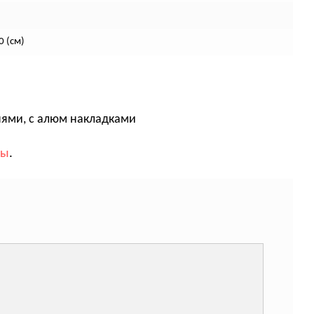
 (см)
нями, с алюм накладками
вы
.