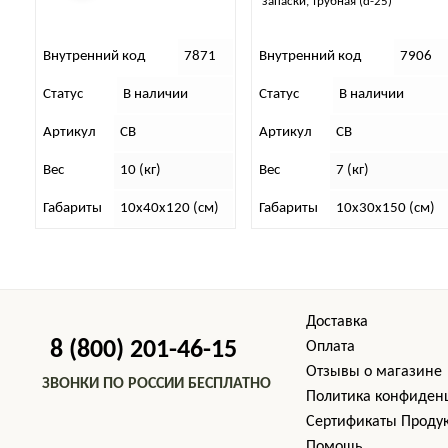
запаски, трубная (d-25)
“Универсальная
 код
7871
Внутренний код
7906
Внутренний к
В наличии
Статус
В наличии
Статус
В
СВ
Артикул
СВ
Артикул
С
10 (кг)
Вес
7 (кг)
Вес
6 
10х40х120 (см)
Габариты
10х30х150 (см)
Габариты
1
Доставка
8 (800) 201-46-15
Оплата
Отзывы о магазине
ЗВОНКИ ПО РОССИИ БЕСПЛАТНО
Политика конфиден
Cертификаты Проду
Помощь