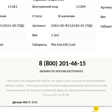
11361
Внутренний код
11369
Артикул
Статус
В наличии
Вес
1
1-00 (ПД)
Артикул
2363-00-8212240-01 (ПД)
Габариты
7
Вес
1 (кг)
Габариты
90х10х100 (см)
8 (800) 201-46-15
ЗВОНКИ ПО РОССИИ БЕСПЛАТНО
Пользуясь настоящим веб-сайтом, вы даете свое согласие на использование
файлов cookies. Сайт носит исключительно информационный характер и ни при
каких условиях не является публичной офертой, определяемой положениями
Статьи 437 (2) ГК РФ
Детали УАЗ
© 2024
0