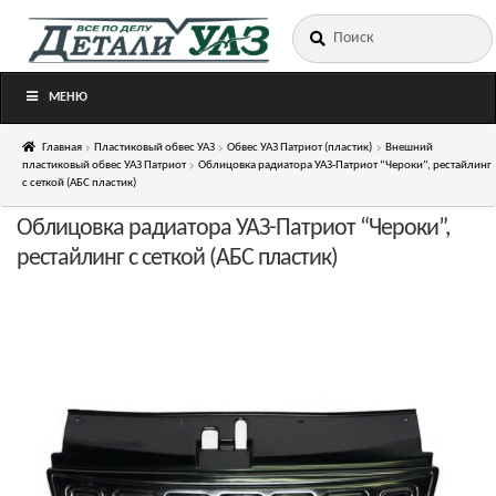
Искать:
Перейти
Перейти
к
к
навигации
содержимому
МЕНЮ
Главная
Пластиковый обвес УАЗ
Обвес УАЗ Патриот (пластик)
Внешний
пластиковый обвес УАЗ Патриот
Облицовка радиатора УАЗ-Патриот “Чероки”, рестайлинг
с сеткой (АБС пластик)
Облицовка радиатора УАЗ-Патриот “Чероки”,
рестайлинг с сеткой (АБС пластик)