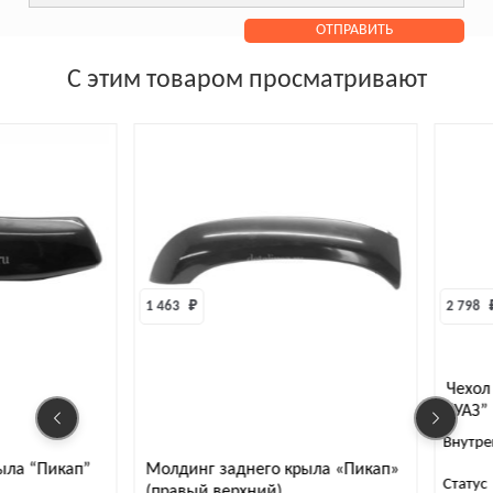
С этим товаром просматривают
1 463 
₽
2 798 
₽
Чехол запа
“УАЗ” R-16 
Внутренний 
Пикап”
Молдинг заднего крыла «Пикап»
Статус
В
(правый верхний)