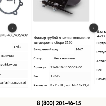
Вал 
ЗМЗ-405/406/409
4-ст 
Фильтр грубой очистки топлива со
штуцером в сборе 3160
Внутр
1761
Внутренний код
1467
Статус
в наличии
Статус
Нет в наличии
Артик
3906629-20
Артикул
3160-10-1105009-00
Вес
.
Вес
1 467 г.
Разме
х Ш (см): 23х20х16
Размеры
В х Г х Ш (см): 16х13х13,4
8 (800) 201-46-15