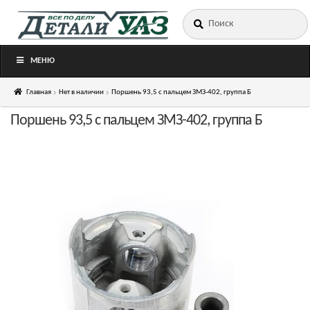
Искать:
Перейти
Перейти
к
к
навигации
содержимому
МЕНЮ
Главная
Нет в наличии
Поршень 93,5 с пальцем ЗМЗ-402, группа Б
Поршень 93,5 с пальцем ЗМЗ-402, группа Б