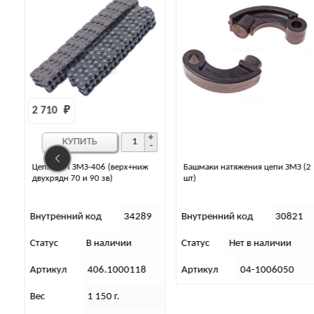
ерх+ниж
Башмаки натяжения цепи ЗМЗ (2
Ролик натяжителя ремня
шт)
4СТ90 Gates (Т42070)
34289
Внутренний код
30821
Внутренний код
3
чии
Статус
Нет в наличии
Статус
Нет в налич
00118
Артикул
04-1006050
Артикул
2.51.248
Вес
200 (гр)