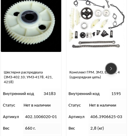
26 
₽
КУПИТЬ
Комплект ГРМ. ЗМЗ, Евро-3, 4
Пробка крышки гидронатяжите
,
(однорядная цепь)
ЗМЗ-406
83
Внутренний код
1595
Внутренний код
31798
Статус
Нет в наличии
Статус
В наличии
-01
Артикул
406.3906625-03
Артикул
262541-29
Вес
2,8 (кг)
Вес
100 г.