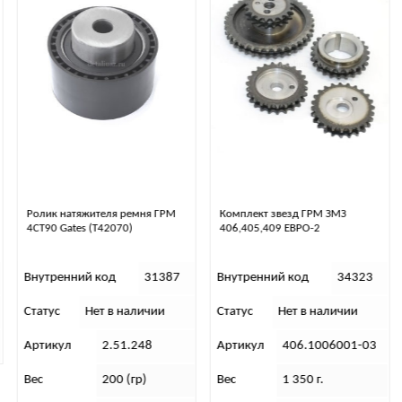
 ГРМ
Комплект звезд ГРМ ЗМЗ
Шестерня распредвала
406,405,409 ЕВРО-2
(ЗМЗ-402.10; УМЗ-4178, 421
4218)
1387
Внутренний код
34323
Внутренний код
341
ии
Статус
Нет в наличии
Статус
Нет в наличии
Артикул
406.1006001-03
Артикул
402.1006020
Вес
1 350 г.
Вес
660 г.