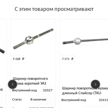
С этим товаром просматривают
7 571 
₽
9 174 
₽
Шарнир
поворотного
кулака 
короткий УАЗ
Спайсер
Шарнир поворотного кулака
2 Бирфильд, г.
Внутрен
ий код
32027
длинный Спайсер (TKU-
(63 см)
Статус
2304061-61)
В наличии
Внутренний код
32413
Артикул