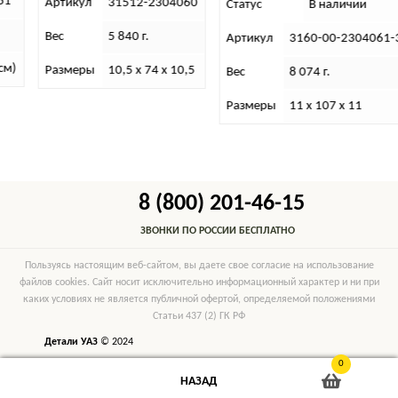
31512-2304060
Статус
В наличии
Вес
5 840 г.
Артикул
3160-00-2304061-395
Размеры
10,5 х 74 х 10,5
Вес
8 074 г.
Размеры
11 х 107 х 11
8 (800) 201-46-15
ЗВОНКИ ПО РОССИИ БЕСПЛАТНО
Пользуясь настоящим веб-сайтом, вы даете свое согласие на использование
файлов cookies. Сайт носит исключительно информационный характер и ни при
каких условиях не является публичной офертой, определяемой положениями
Статьи 437 (2) ГК РФ
Детали УАЗ
© 2024
0