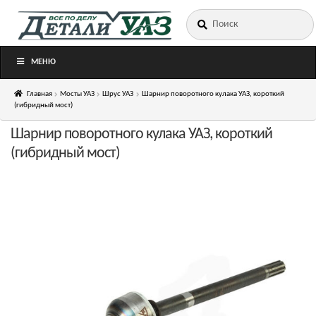
Искать:
Перейти
Перейти
к
к
навигации
содержимому
МЕНЮ
Главная
Мосты УАЗ
Шрус УАЗ
Шарнир поворотного кулака УАЗ, короткий
(гибридный мост)
Шарнир поворотного кулака УАЗ, короткий
(гибридный мост)