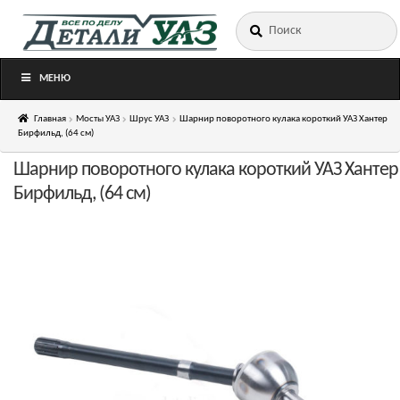
Искать:
Перейти
Перейти
к
к
навигации
содержимому
МЕНЮ
Главная
Мосты УАЗ
Шрус УАЗ
Шарнир поворотного кулака короткий УАЗ Хантер
Бирфильд, (64 см)
Шарнир поворотного кулака короткий УАЗ Хантер
Бирфильд, (64 см)