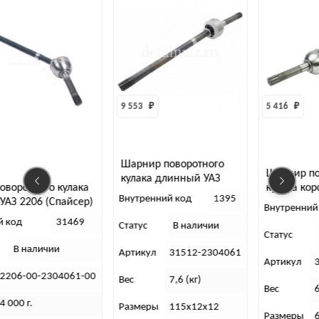
9 553 
₽
5 416 
₽
Шарнир поворотного
Шарнир по
кулака длинный УАЗ
оворотного кулака
кулака кор
31514,452 Бирфильд
Внутренний код
1395
УАЗ 2206 (Спайсер)
452 (гибри
(101см) г. Саратов
Внутренний
й код
31469
Статус
В наличии
Статус
В наличии
Артикул
31512-2304061
Артикул
2206-00-2304061-00
Вес
7,6 (кг)
Вес
6
4 000 г.
Размеры
115х12х12
Размеры