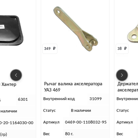
349 
₽
38 
₽
Рычаг валика акселератора
Держател
 Хантер
УАЗ 469
акселера
Внутренний код
31099
Внутренни
д
6301
Статус
В наличии
Статус
 наличии
Артикул
0469-00-1108032-95
Артикул
0-20-1164030-00
Вес
80 г.
Вес
(гр)