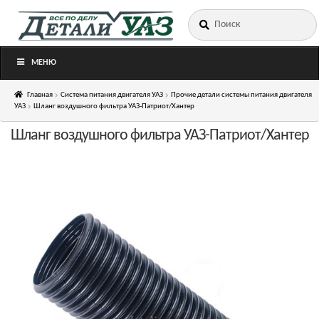
Искать:
Перейти
Перейти
к
к
навигации
содержимому
МЕНЮ
Главная
Система питания двигателя УАЗ
Прочие детали системы питания двигателя
УАЗ
Шланг воздушного фильтра УАЗ-Патриот/Хантер
Шланг воздушного фильтра УАЗ-Патриот/Хантер